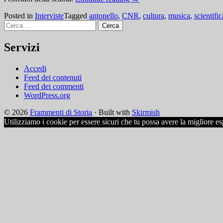
Posted in
Interviste
Tagged
antonello
,
CNR
,
cultura
,
musica
,
scientific
Ricerca
per:
Servizi
Accedi
Feed dei contenuti
Feed dei commenti
WordPress.org
© 2026
Frammenti di Storia
·
Built with
Skirmish
Utilizziamo i cookie per essere sicuri che tu possa avere la migliore es