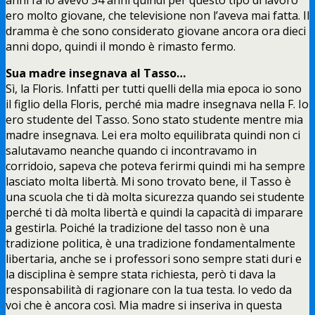
ero molto giovane, che televisione non l’aveva mai fatta. Il
dramma è che sono considerato giovane ancora ora dieci
anni dopo, quindi il mondo è rimasto fermo.
Sua madre insegnava al Tasso…
Sì, la Floris. Infatti per tutti quelli della mia epoca io sono
il figlio della Floris, perché mia madre insegnava nella F. Io
ero studente del Tasso. Sono stato studente mentre mia
madre insegnava. Lei era molto equilibrata quindi non ci
salutavamo neanche quando ci incontravamo in
corridoio, sapeva che poteva ferirmi quindi mi ha sempre
lasciato molta libertà. Mi sono trovato bene, il Tasso è
una scuola che ti dà molta sicurezza quando sei studente
perché ti dà molta libertà e quindi la capacità di imparare
a gestirla. Poiché la tradizione del tasso non è una
tradizione politica, è una tradizione fondamentalmente
libertaria, anche se i professori sono sempre stati duri e
la disciplina è sempre stata richiesta, però ti dava la
responsabilità di ragionare con la tua testa. Io vedo da
voi che è ancora così. Mia madre si inseriva in questa