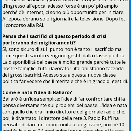
d’ingresso all’epoca, adesso forse è un po’ più ampio
perché c’è internet, ci sono più opportunità per iniziare.
All’epoca c’erano solo i giornali e la televisione. Dopo feci
il concorso alla RAI.
Pensa che i sacrifici di questo periodo di crisi
porteranno dei miglioramenti?
Sì, sono sicuro di sì. Il punto non è tanto il sacrificio ma
come questi sacrifici vengono gestiti dalla classe politica.
La disponibilità del paese è molto grande perché tutte le
nostre famiglie, tutti i lavoratori italiani stanno facendo
dei grossi sacrifici. Adesso sta a questa nuova classe
politica far vedere che li merita e che è in grado di gestirli.
Come è nata l’idea di Ballarò?
Ballarò è un’idea semplice: l’idea di far confrontare chi la
pensa diversamente sui problemi del paese. L’idea è nata
con quello che era il mio direttore del giornale radio che,
poi, è diventato il direttore della rete 3. Paolo Ruffi ha
pensato di dare un’opportunità a un giovane, poiché 10
anni fa io avevo 34 anni quindi per questo tipo di lavoro