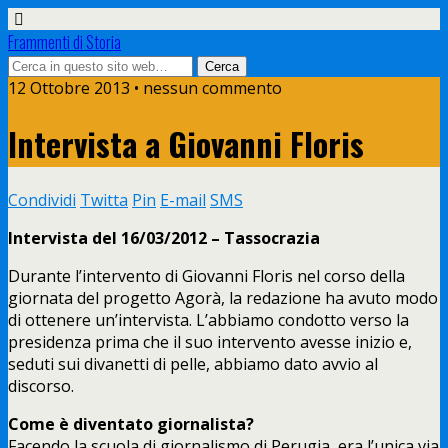
Frammenti di Storia
12 Ottobre 2013 • nessun commento
Intervista a Giovanni Floris
Condividi
Twitta
Pin
E-mail
SMS
Intervista del 16/03/2012 – Tassocrazia
Durante l’intervento di Giovanni Floris nel corso della
giornata del progetto Agorà, la redazione ha avuto modo
di ottenere un’intervista. L’abbiamo condotto verso la
presidenza prima che il suo intervento avesse inizio e,
seduti sui divanetti di pelle, abbiamo dato avvio al
discorso.
Come è diventato giornalista?
Facendo la scuola di giornalismo di Perugia, era l’unica via