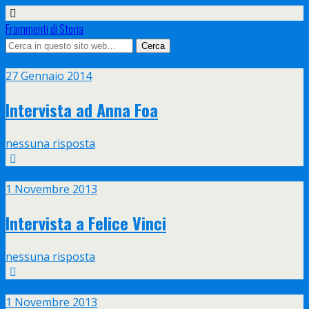
Frammenti di Storia
Gen
27
27 Gennaio 2014
Intervista ad Anna Foa
nessuna risposta
Nov
1
1 Novembre 2013
Intervista a Felice Vinci
nessuna risposta
Nov
1
1 Novembre 2013